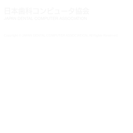
日本歯科コンピュータ協会
〒101-0
TEL:03-32
JAPAN DENTAL COMPUTER ASSOCIATION
Copyright © JAPAN DENTAL COMPUTER ASSOCIATION. All Rights Reserved.