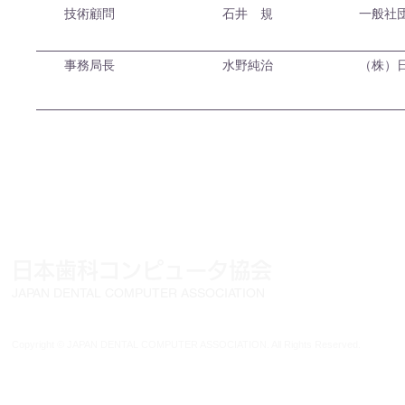
​ 技術顧問
​石井 規
​一般
事務局長
水野純治​
（株）
日本歯科コンピュータ協会
〒101-0
TEL:03-32
JAPAN DENTAL COMPUTER ASSOCIATION
Copyright © JAPAN DENTAL COMPUTER ASSOCIATION. All Rights Reserved.