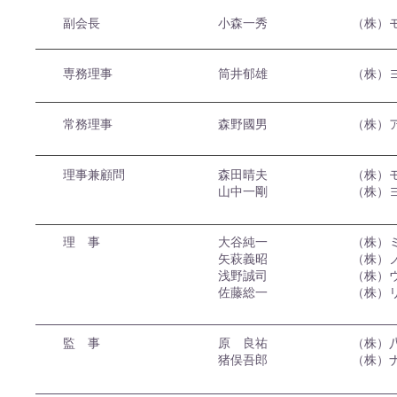
副会長
​小森一秀
​（株）
専務理事
​​​筒井郁雄
​​（株
常務理事​
森野國男
（株）
​ 理事兼顧問​
森田晴夫
（株）
山中一剛
（株）
​ 理 事
​大谷純一
​（株）
矢萩義昭​
（株）ノ
浅野誠司
（株）
佐藤総一
（株）リ
監 事
原 良祐
（株）
​猪俣吾郎
（株）