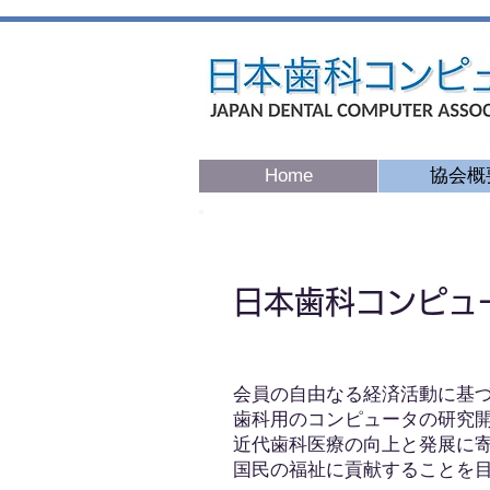
Home
協会概
日本​歯科コンピュ
会員の自由なる経済活動に基
歯科用のコンピュータの研究
近代歯科医療の向上と発展に
​国民の福祉に貢献することを目