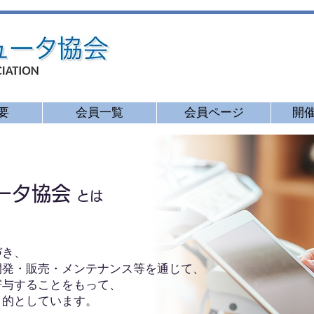
要
会員一覧
会員ページ
開
ータ協会
​
とは
づき、
開発・販売・メンテナンス等を通じて、
寄与することをもって、
的としています。​